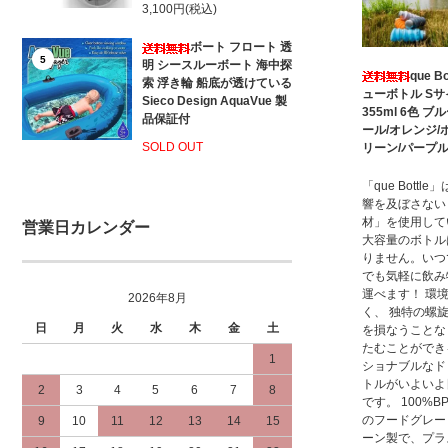
3,100円(税込)
ボート フロート 透
5
明 シースルーボート 海中探
que Bo
索 浮き輪 船底が透けている
ューボトル Sサ
Sieco Design AquaVue 製
355ml 6色 ブ
品保証付
ール/オレンジ/
SOLD OUT
リーン/パープ
「que Bottl
響を及ぼさない
材」を使用して
営業日カレンダー
大容量のボトル
りません。いつ
でも気軽に飲み
運べます！ 環
2026年8月
く、 独特の螺
日
月
火
水
木
金
土
を損なうことな
たむことができ
1
ショナブルなド
トルがいよいよ
2
3
4
5
6
7
8
です。 100%B
のフードグレー
9
10
11
12
13
14
15
ーン製で、プラ