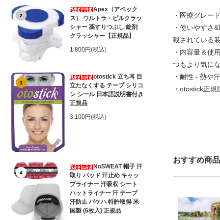
Apex（アペック
・医療グレー
2
ス） ウルトラ・ピルクラッ
シャー 薬すりつぶし 錠剤
・使いやすさ&
クラッシャー【正規品】
載されている
1,800円(税込)
・内容量＆使用
つもより気に
・耐性 - 熱
otostick 立ち耳 目
3
立たなくする テープ シリコ
・otostic
ン シール 日本語説明書付き
正規品
3,100円(税込)
おすすめ商品
NoSWEAT 帽子 汗
4
取り パッド 汗止め キャッ
プライナー 汗吸収 シート
ハットライナー 汗 テープ
汗防止 バケハ 特許取得 米
国製 (6枚入) 正規品