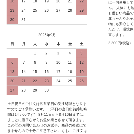
16
17
18
19
20
21
22
は一切使用して
ん。 人体にも
23
24
25
26
27
28
29
も優しい商品で
赤ちゃんやお子
30
31
物にも安心して
ただけ、環境保
立ちます。
2026年9月
3,300円(税込)
日
月
火
水
木
金
土
1
2
3
4
5
6
7
8
9
10
11
12
13
14
15
16
17
18
19
20
21
22
23
24
25
26
27
28
29
30
土日祝日のご注文は翌営業日の受注処理となりま
すのでご了承願います。 （平日の当日出荷締切時
間は14：00です） 8月11日から8月16日までは、
まことに勝手ながらお盆休業とさせて頂きます。
この間のお問い合わせのお返事、商品の発送はで
きませんので十分ご注意下さい。 なお、ご注文は