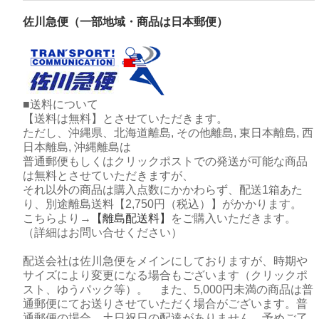
佐川急便（一部地域・商品は日本郵便）
■送料について
【送料は無料】とさせていただきます。
ただし、沖縄県、北海道離島, その他離島, 東日本離島, 西
日本離島, 沖縄離島は
普通郵便もしくはクリックポストでの発送が可能な商品
は無料とさせていただきますが、
それ以外の商品は購入点数にかかわらず、配送1箱あた
り、別途離島送料【2,750円（税込）】がかかります。
こちらより→
【離島配送料】
をご購入いただきます。
（詳細はお問い合せください）
配送会社は佐川急便をメインにしておりますが、時期や
サイズにより変更になる場合もございます（クリックポ
スト、ゆうパック等）。 また、5,000円未満の商品は普
通郵便にてお送りさせていただく場合がございます。普
通郵便の場合、土日祝日の配達がありません。予めご了