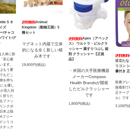
ttle S キ
Animal
イズ
Kingdom（動物王国）5
ルー/チャコ
種セット
ホワイト/グ
Apex（アペック
ル
マグネット内蔵で立体
ス） ウルトラ・ピルクラ
ッシャー 薬すりつぶし 錠
的になる全く新しい積
e」は人体に影
剤 クラッシャー【正規
み木です
「安心素
品】
目立たな
います。
19,800円(税込)
リコン 
はもう要
・米国の大手医療機器
書付き 
でもどこ
メーカーCompass
物を持ち
医療グレ
Health Brandsが開発
境にも優し
接着剤で
したピルクラッシャー
旋が見た目
正テープ
です
く折りた
ル）です
るファッ
1,800円(税込)
3,100円
リンクボ
日本上陸
PAフリー
ドシリコ
スチック