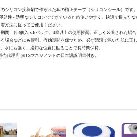
ドのシリコン接着剤で作られた耳の補正テープ（シリコンシール）です
即効性 - 透明なシリコンでできているため使いやすく、快適で目立た
装着方法に従ってご使用ください。
期間 - 各8個入 x 5パック。3歳以上の使用推奨。正しく装着された
なる場合などにも便利。有効期間を保つため、必ず清潔で乾いた肌に正
や汗、水にも強く、適切な位置に貼ることで長時間保持。
k正規販売代理店 ㈱TSマネジメントの日本語説明書付き。