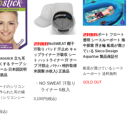
ボート フロート
透明 シースルーボート 海
NoSWEAT 帽子
中探索 浮き輪 船底が透け
汗取り パッド 汗止め キャ
ている Sieco Design
ップライナー 汗吸収 シー
AquaVue 製品保証付
otostick 立ち耳
ト ハットライナー 汗 テー
くする テープ シ
プ 汗防止 バケハ 特許取得
船底が透けているシース
シール 日本語説明
米国製 (6枚入) 正規品
ルーボート 送料無料
正規品
SOLD OUT
・NO SWEAT 汗取り
ードのシリコン
ライナー 6枚入
作られた耳の補
（シリコンシー
3,100円(税込)
(税込)