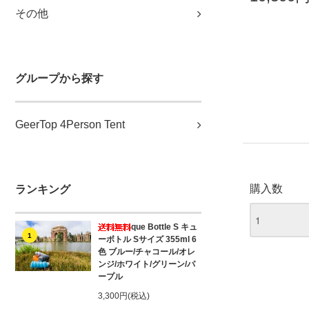
その他
グループから探す
GeerTop 4Person Tent
購入数
ランキング
que Bottle S キュ
1
ーボトル Sサイズ 355ml 6
色 ブルー/チャコール/オレ
ンジ/ホワイト/グリーン/パ
ープル
3,300円(税込)