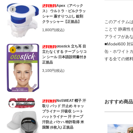
Apex（アペック
2
ス） ウルトラ・ピルクラッ
シャー 薬すりつぶし 錠剤
このアイテムは
クラッシャー【正規品】
ことで 静粛性
1,800円(税込)
アライフがあなたを
■Model600 対
otostick 立ち耳 目
3
缶・ホワイトガスのみ
立たなくする テープ シリコ
ン シール 日本語説明書付き
する全ての燃
正規品
3,100円(税込)
NoSWEAT 帽子 汗
おすすめ商品
4
取り パッド 汗止め キャッ
プライナー 汗吸収 シート
ハットライナー 汗 テープ
汗防止 バケハ 特許取得 米
国製 (6枚入) 正規品