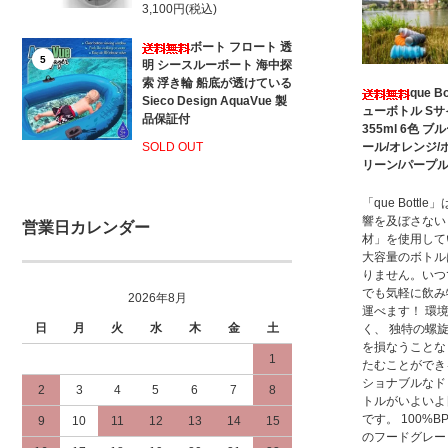
3,100円(税込)
ボート フロート 透
5
明 シースルーボート 海中探
索 浮き輪 船底が透けている
que Bo
Sieco Design AquaVue 製
ューボトル Sサ
品保証付
355ml 6色 ブ
ール/オレンジ/
SOLD OUT
リーン/パープ
「que Bottl
響を及ぼさない
営業日カレンダー
材」を使用して
大容量のボトル
りません。いつ
でも気軽に飲み
2026年8月
運べます！ 環
日
月
火
水
木
金
土
く、 独特の螺
を損なうことな
1
たむことができ
ショナブルなド
2
3
4
5
6
7
8
トルがいよいよ
です。 100%B
9
10
11
12
13
14
15
のフードグレー