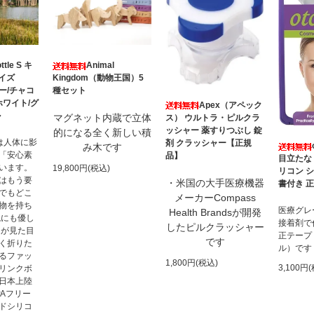
ttle S キ
Animal
イズ
Kingdom（動物王国）5
ルー/チャコ
種セット
ホワイト/グ
Apex（アペック
ル
マグネット内蔵で立体
ス） ウルトラ・ピルクラ
ッシャー 薬すりつぶし 錠
的になる全く新しい積
e」は人体に影
剤 クラッシャー【正規
み木です
「安心素
品】
目立たな
います。
19,800円(税込)
リコン 
はもう要
・米国の大手医療機器
書付き 
でもどこ
メーカーCompass
物を持ち
医療グレ
Health Brandsが開発
境にも優し
接着剤で
したピルクラッシャー
旋が見た目
正テープ
です
く折りた
ル）です
るファッ
1,800円(税込)
3,100円
リンクボ
日本上陸
PAフリー
ドシリコ