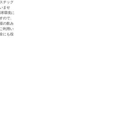
スチック
いませ
地球環境に
すので、
様の飲み
ご利用い
全にも役