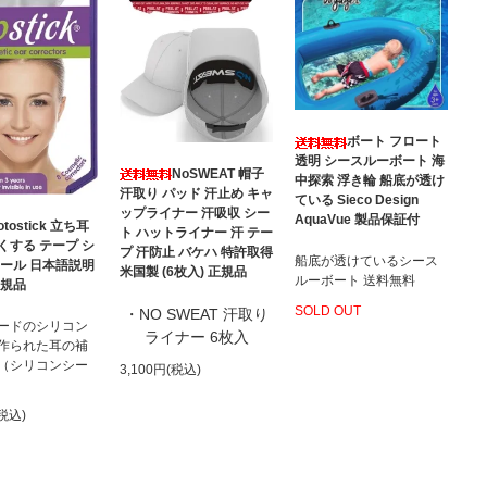
ボート フロート
透明 シースルーボート 海
NoSWEAT 帽子
中探索 浮き輪 船底が透け
汗取り パッド 汗止め キャ
ている Sieco Design
ップライナー 汗吸収 シー
AquaVue 製品保証付
otostick 立ち耳
ト ハットライナー 汗 テー
くする テープ シ
プ 汗防止 バケハ 特許取得
船底が透けているシース
シール 日本語説明
米国製 (6枚入) 正規品
ルーボート 送料無料
正規品
SOLD OUT
・NO SWEAT 汗取り
ードのシリコン
ライナー 6枚入
作られた耳の補
（シリコンシー
3,100円(税込)
(税込)