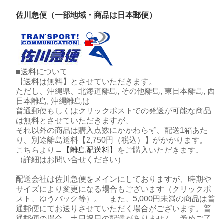
佐川急便（一部地域・商品は日本郵便）
■送料について
【送料は無料】とさせていただきます。
ただし、沖縄県、北海道離島, その他離島, 東日本離島, 西
日本離島, 沖縄離島は
普通郵便もしくはクリックポストでの発送が可能な商品
は無料とさせていただきますが、
それ以外の商品は購入点数にかかわらず、配送1箱あた
り、別途離島送料【2,750円（税込）】がかかります。
こちらより→
【離島配送料】
をご購入いただきます。
（詳細はお問い合せください）
配送会社は佐川急便をメインにしておりますが、時期や
サイズにより変更になる場合もございます（クリックポ
スト、ゆうパック等）。 また、5,000円未満の商品は普
通郵便にてお送りさせていただく場合がございます。普
通郵便の場合、土日祝日の配達がありません。予めご了