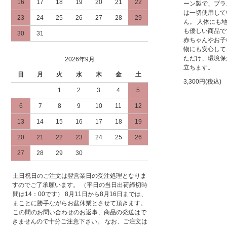
16
17
18
19
20
21
22
ーン製で、プラ
は一切使用して
23
24
25
26
27
28
29
ん。 人体にも
も優しい商品で
30
31
赤ちゃんやお子
物にも安心して
ただけ、環境保
2026年9月
立ちます。
日
月
火
水
木
金
土
3,300円(税込)
1
2
3
4
5
6
7
8
9
10
11
12
13
14
15
16
17
18
19
20
21
22
23
24
25
26
27
28
29
30
土日祝日のご注文は翌営業日の受注処理となりま
すのでご了承願います。 （平日の当日出荷締切時
間は14：00です） 8月11日から8月16日までは、
まことに勝手ながらお盆休業とさせて頂きます。
この間のお問い合わせのお返事、商品の発送はで
きませんので十分ご注意下さい。 なお、ご注文は