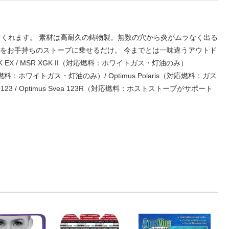
してくれます。 素材は高耐久の鋳物製。無数の穴から炎がムラなく出る
oveをお手持ちのストーブに乗せるだけ。 今までとは一味違うアウトド
XGK EX / MSR XGK II（対応燃料：ホワイトガス・灯油のみ）
utlifue（対応燃料：ホワイトガス・灯油のみ）/ Optimus Polaris（対応燃料：ガス
Svea 123 / Optimus Svea 123R（対応燃料：ホストストーブがサポート
。