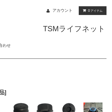
アカウント
0
アイテム
TSMライフネット
合わせ
品]